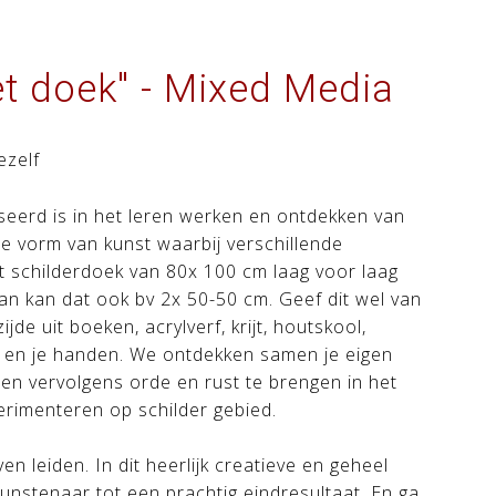
et doek" - Mixed Media
ezelf
seerd is in het leren werken en ontdekken van
je vorm van kunst waarbij verschillende
 schilderdoek van 80x 100 cm laag voor laag
dan kan dat ook bv 2x 50-50 cm. Geef dit wel van
de uit boeken, acrylverf, krijt, houtskool,
ls en je handen. We ontdekken samen je eigen
 en vervolgens orde en rust te brengen in het
perimenteren op
schilder gebied.
n leiden. In dit heerlijk creatieve en geheel
nstenaar tot een prachtig eindresultaat. En ga