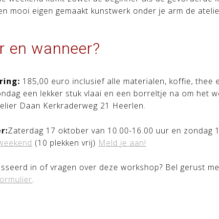
en mooi eigen gemaakt kunstwerk onder je arm de atelie
r en wanneer?
ring:
185,00 euro inclusief alle materialen, koffie, thee
ndag een lekker stuk vlaai en een borreltje na om het w
telier Daan Kerkraderweg 21 Heerlen.
r:
Zaterdag 17 oktober van 10.00-16.00 uur en zondag 1
rweekend
(10 plekken vrij)
Meld je aan!
sseerd in of vragen over deze workshop? Bel gerust met
ormulier
.