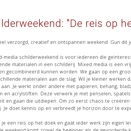
lderweekend: "De reis op h
el verzorgd, creatief en ontspannen weekend. Gun dit j
d-media schilderweekend is voor iedereen die geïnteres
lende materialen in een schilderij.
Mixed media is een vri
len gecombineerd kunnen worden.
We gaan op een groot
chillende materialen aan de slag. Wil je kleiner werken 
 aan. Je werkt onder andere met papieren, behang, bladzij
n en acrylstiften. Deze verwerk je met penselen, spate
teit en gaan die uitdiepen. Om zo eerst chaos te creëren
j.
Je doet kennis op en verbreedt je horizon door te ex
je een reis op het doek en gaat ieder werk zijn eigen leve
e weekend komt zowel de beginner als de gevorderde ku