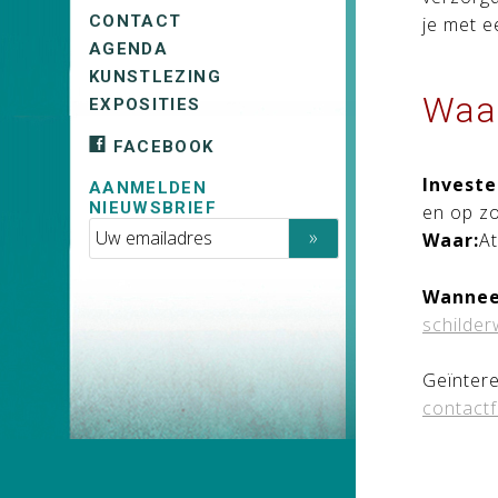
CONTACT
je met e
AGENDA
KUNSTLEZING
Waa
EXPOSITIES
FACEBOOK
Investe
AANMELDEN
NIEUWSBRIEF
en op zo
Waar:
A
Wannee
schilde
Geïntere
contactf