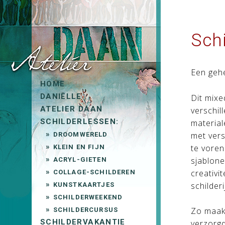
Schi
Een gehe
HOME
DANIËLLE
Dit mixe
ATELIER DAAN
verschil
SCHILDERLESSEN:
materia
met vers
DROOMWERELD
te voren
KLEIN EN FIJN
sjablone
ACRYL-GIETEN
creativi
COLLAGE-SCHILDEREN
schilderi
KUNSTKAARTJES
SCHILDERWEEKEND
Zo maak 
SCHILDERCURSUS
SCHILDERVAKANTIE
verzorgd