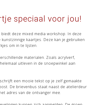
tje speciaal voor jou!
Dat biedt deze mixed media workshop. In deze
unstzinnige kaartjes. Deze kan je gebruiken
kjes om in te lijsten.
rschillende materialen. Zoals acrylverf,
je helemaal uitleven in de snoepwinkel aan
 schrijft een mooie tekst op je zelf gemaakte
 post. De brievenbus staat naast de atelierdeur
f het adres van de ontvanger mee.
atievelingen kunnen zich aanmelden. De groep