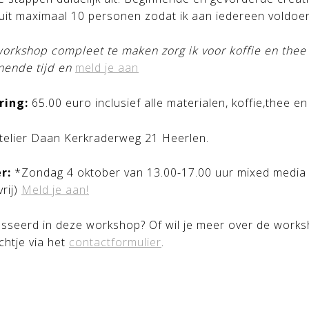
 uit maximaal 10 personen zodat ik aan iedereen voldo
rkshop compleet te maken zorg ik voor koffie en thee m
nende tijd en
meld je aan
ring:
65.00 euro inclusief alle materialen, koffie,thee en
telier Daan Kerkraderweg 21 Heerlen.
r:
*Zondag 4 oktober van 13.00-17.00 uur mixed medi
vrij)
Meld je aan!
esseerd in deze workshop? Of wil je meer over de work
chtje via het
contactformulier
.