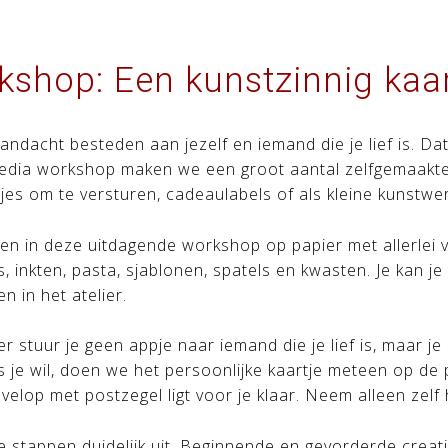
shop: Een kunstzinnig kaar
aandacht besteden aan jezelf en iemand die je lief is. 
dia workshop maken we een groot aantal zelfgemaakte k
tjes om te versturen, cadeaulabels of als kleine kunstwer
n in deze uitdagende workshop op papier met allerlei ve
rs, inkten, pasta, sjablonen, spatels en kwasten. Je kan 
n in het atelier.
r stuur je geen appje naar iemand die je lief is, maar je
ls je wil, doen we het persoonlijke kaartje meteen op de
velop met postzegel ligt voor je klaar. Neem alleen zel
lle stappen duidelijk uit. Beginnende en gevorderde cre