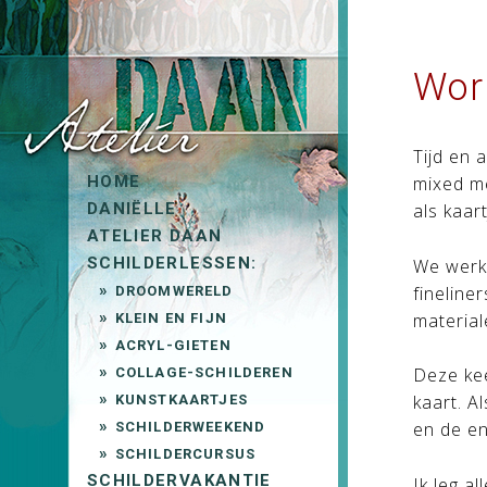
Work
Tijd en 
HOME
mixed me
DANIËLLE
als kaar
ATELIER DAAN
SCHILDERLESSEN:
We werke
fineline
DROOMWERELD
materiale
KLEIN EN FIJN
ACRYL-GIETEN
Deze kee
COLLAGE-SCHILDEREN
kaart. A
KUNSTKAARTJES
en de en
SCHILDERWEEKEND
SCHILDERCURSUS
SCHILDERVAKANTIE
Ik leg a