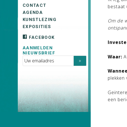
CONTACT
bestaat
AGENDA
KUNSTLEZING
Om de wo
EXPOSITIES
ontspan
FACEBOOK
Investe
AANMELDEN
NIEUWSBRIEF
Waar:
A
Wannee
plekken 
Geïnter
een beri