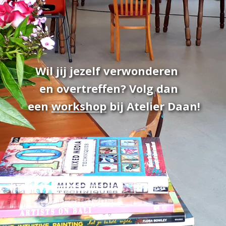
Wil jij jezelf verwonderen
en overtreffen? Volg dan
een
workshop
bij Atelier Daan!